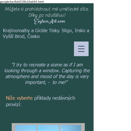
google4ac8dd218b16ab64.html
Můžete si prohlédnout mé umělecké dílo.
Díky za návštěvu!
EoghanArt.com
Krajinomalby a Giclée Tisky. Sligo, Irsko a
Vyšší Brod, Česko
"I try to recreate a scene as if I am
looking through a window. Capturing the
atmosphere and mood of the day is very
important, - to me!"
Níže vyberte
příklady nedávných
provizí: