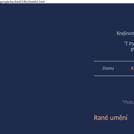
google4ac8dd218b16ab64.html
Krajinom
"I tr
t
Domu
K
"Poku
Rané umění