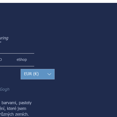
uring
"
O
eShop
EUR (€)
 Gogh
 barvami, pastely
ní, které jsem
v různých zemích.