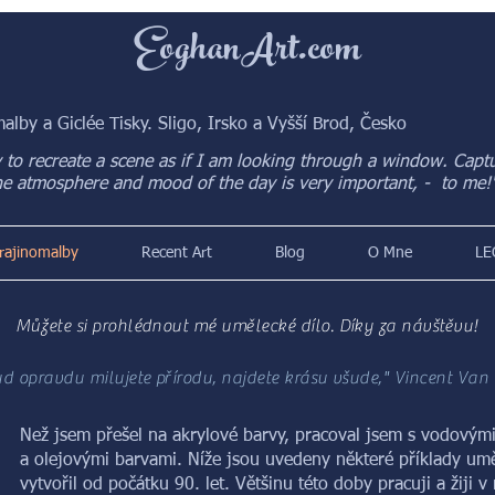
EoghanArt.com
alby a Giclée Tisky. Sligo, Irsko a Vyšší Brod, Česko
y to recreate a scene as if I am looking through a window. Capt
he atmosphere and mood of the day is very important, - to me!
rajinomalby
Recent Art
Blog
O Mne
LE
Můžete si prohlédnout mé umělecké dílo. Díky za návštěvu!
d opravdu milujete přírodu, najdete krásu všude," Vincent Van
Než jsem přešel na akrylové barvy, pracoval jsem s vodovými
a olejovými barvami. Níže jsou uvedeny některé příklady umě
vytvořil od počátku 90. let. Většinu této doby pracuji a žiji 