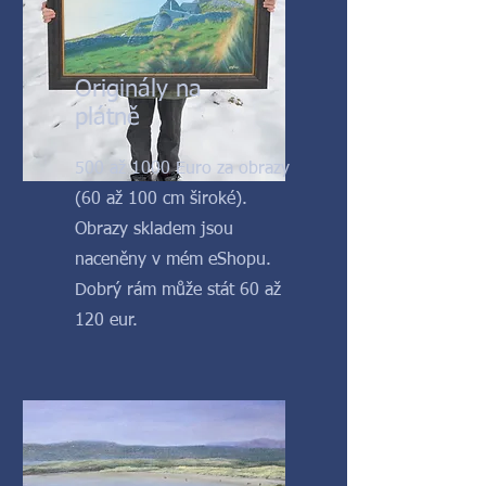
Originály na
plátně
500 až 1000 Euro za obrazy
(60 až 100 cm široké).
Obrazy skladem jsou
naceněny v mém eShopu.
Dobrý rám může stát 60 až
120 eur.