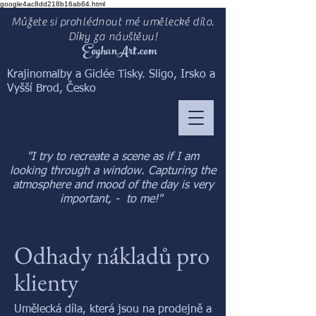
google4ac8dd218b16ab64.html
Můžete si prohlédnout mé umělecké dílo.
Díky za návštěvu!
EoghanArt.com
Krajinomalby a Giclée Tisky. Sligo, Irsko a
Vyšší Brod, Česko
"I try to recreate a scene as if I am
looking through a window. Capturing the
atmosphere and mood of the day is very
important, - to me!"
Odhady nákladů pro
klienty
Umělecká díla, která jsou na prodejně a