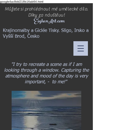
google4ac8dd218b16ab64.html
Můžete si prohlédnout mé umělecké dílo.
Díky za návštěvu!
EoghanArt.com
Krajinomalby a Giclée Tisky. Sligo, Irsko a
Vyšší Brod, Česko
"I try to recreate a scene as if I am
looking through a window. Capturing the
atmosphere and mood of the day is very
important, - to me!"