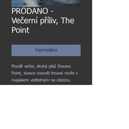
PRODÁNO -
Večerní příliv, The
Point
Vyprodáno
Pozdě večer, druhá pláž Rosses
Point, slunce rozsvítí tmavé moře s
majákem viditelným na obzoru.
Akryl na roztaženém plátně (40cm x
60cm)
Exhibition month 20%
reduction on originals